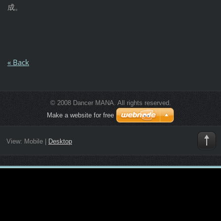
成。
« Back
© 2008 Dancer MANA. All rights reserved.
Make a website for free
View:
Mobile
|
Desktop