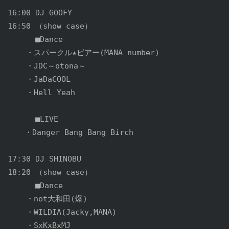
16:00 DJ GOOFY

16:50 （show case）

      ■Dance

    ・スパークル★ビアー(MANA number)

    ・JDC～otona～

    ・JaDaCOOL

    ・Hell Yeah

　　　 ■LIVE

  　・Danger Bang Bang Birch

17:30 DJ SHINOBU

18:20 （show case）

      ■Dance

    ・not大和田(爆)

    ・WILDIA(Jacky,MANA)

    ・SxKxBxMJ
