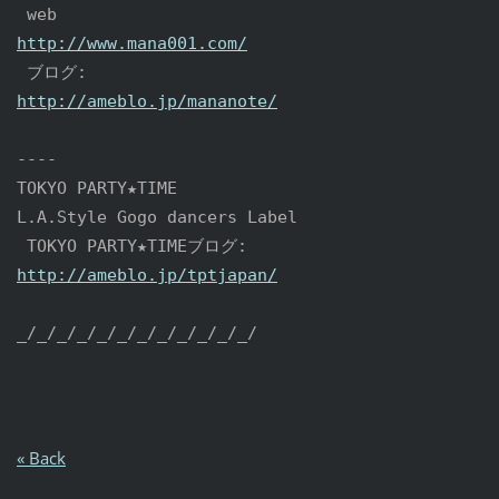
http://www.mana001.com/
http://ameblo.jp/mananote/
----

TOKYO PARTY★TIME

L.A.Style Gogo dancers Label

http://ameblo.jp/tptjapan/
« Back